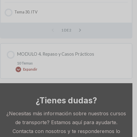
Tema 30. ITV
1 DE 2
MODULO 4. Repaso y Casos Prácticos
10 Temas
Expandir
Contenido de la Módulo
¿Tienes dudas?
0% COMPLETADO
0/10 pasos
¿Necesitas más información sobre nuestros cursos
Clase adicional 1. Casos prácticos Requisitos acceso 2021
de transporte? Estamos aquí para ayudarte.
Contacta con nosotros y te responderemos lo