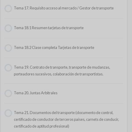
Tema 5. Resumen Derecho Laboral
Instrucciones de la plataforma de exámenes 2022/2023
Tema 17. Requisito acceso al mercado / Gestor de transporte
Tema 9. Fianza
Tema 5.1 Derecho laboral
Explicación sobre cómo se corrige el examen
Tema 18.1 Resumen tarjetas de transporte
Tema 10. Financiación (leasing, renting, factoring)
Tema 5.2 Seguridad social
Tema 18.2 Clase completa Tarjetas de transporte
Tema 11. Contabilidad
Tema 6. Derecho fiscal
Tema 19. Contrato de transporte, transporte de mudanzas,
Tema 11.1. Ratios Financieros
porteadores sucesivos, colaboración de transportistas.
Tema 6.1 Resumen Powerpoint Impuestos
Tema 12. Costes y amortización
Tema 20. Juntas Arbitrales
Tema 13. Marketing
Tema 21. Documentos del transporte (documento de control,
certificado de conductor de terceros países, carnets de conducir,
certificado de aptitud profesional)
Tema 14. Informatización de la empresa