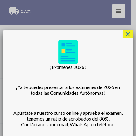
Ir
Menú
al
princip
contenido
×
Estado actual
NO INSCRITO
¡Exámenes 2026!
Precio
¡Ya te puedes presentar a los exámenes de 2026 en
todas las Comunidades Autónomas!
363€ (IVA incluido)
Apúntate a nuestro curso online y aprueba el examen,
tenemos un ratio de aprobados del 80%.
Contáctanos por email, WhatsApp o teléfono.
Primeros pasos